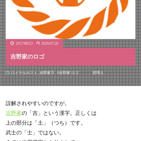
2017/06/23
2026/07/26
吉野家のロゴ
管理人
ロイヤルホスト
,
吉野家
#
吉野家 ロゴ
誤解されやすいのですが。
吉野家
の「吉」という漢字。正しくは
上の部分は「土」（つち）です。
武士の「士」ではない。