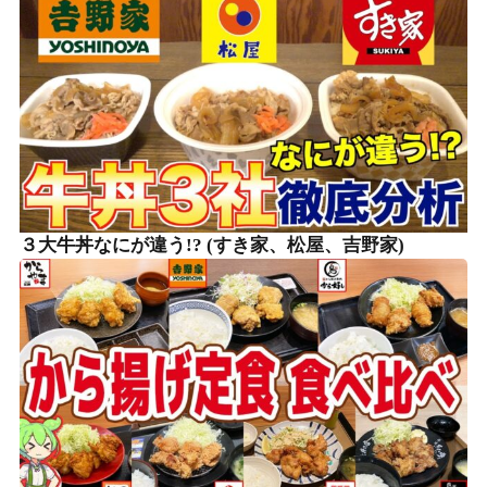
３大牛丼なにが違う!? (すき家、松屋、吉野家)